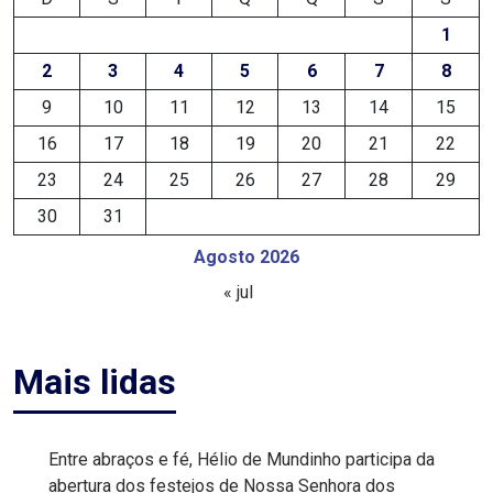
DEMISSÕES
1
2
3
4
5
6
7
8
DESCASO
9
10
11
12
13
14
15
DESENVOLVIMENTO
16
17
18
19
20
21
22
23
24
25
26
27
28
29
ECONÔMICO
30
31
DESENVOLVIMENTO
Agosto 2026
RURAL
« jul
DIA
Mais lidas
DAS
CRIANÇAS
Entre abraços e fé, Hélio de Mundinho participa da
ECONOMIA
abertura dos festejos de Nossa Senhora dos