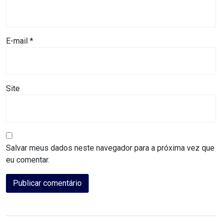
ASSISTÊNCIA
MÉDICA
E-mail
*
BASTIDORES
Blog
Site
BRASIL
CÂMARA
Salvar meus dados neste navegador para a próxima vez que
DE
eu comentar.
GUAMARÉ
CÂMARA
DE