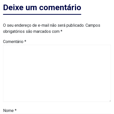
Deixe um comentário
RN
ASSEMBLEIA
O seu endereço de e-mail não será publicado.
Campos
E
obrigatórios são marcados com
*
VOCÊ
Comentário
*
ASSEMBLEIA
LEGISLATIVA
DO
RN
ASSEMBLEIA
RN
Nome
*