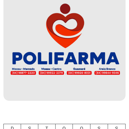
DO
MUNDO
CORO
DE
VIVAS!
CORRIDA
ROSA
CULTURA
CURSINHO
PREPARATÓRIO
D
S
T
Q
Q
S
S