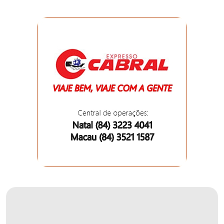
DO
RN
CICLISMO
COMPETIÇÃO
COMPROMISSO
CONFERÊNCIA
DE
SAÚDE
CONQUISTA
COPA