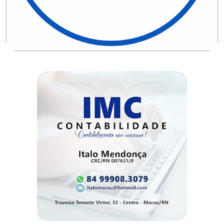
CAMPEONATO
DE
BLOCOS
CAPACITAÇÃO
CARNAUBAIS
CARNAVAL
CARNAVAL
DE
MACAU
CARNAVAL