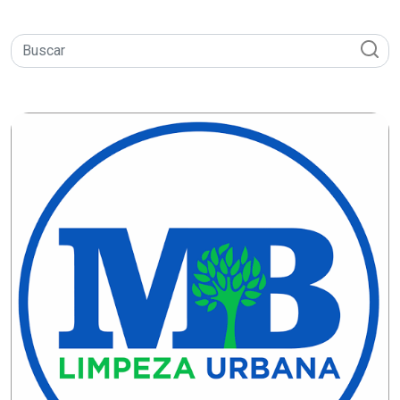
MACAU
CÂMARA
DE
NATAL
CÂMARA
FEDERAL
CÂMARA
MUNICIPAL
DE
MACAU