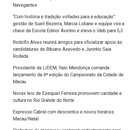
Navegantes
EDUCAÇÃO
“Com história e tradição voltadas para a educação”:
gestão de Sueli Bezerra, Márcia Lidiane e equipe vira a
ELEIÇÃO
chave da Escola Edinor Avelino e eleva o Ideb para 5,3
ESCOLAR
Rodolfo Alves reunirá amigos para oficializar apoio às
candidaturas de Bibiano Azevedo e Juninho Saia
ELEIÇÕES
Rodada
2026
Presidente da LIDEM, Ítalo Mendonça comanda
lançamento da 4ª edição do Campeonato da Cidade de
EMANCIPAÇÃO
Macau
DE
Novas leis de Ezequiel Ferreira promovem caridade e
cultura no Rio Grande do Norte
CARNAUBAIS
Expresso Cabral com descontos e novos horários
EMANCIPAÇÃO
Macau/Natal
DE