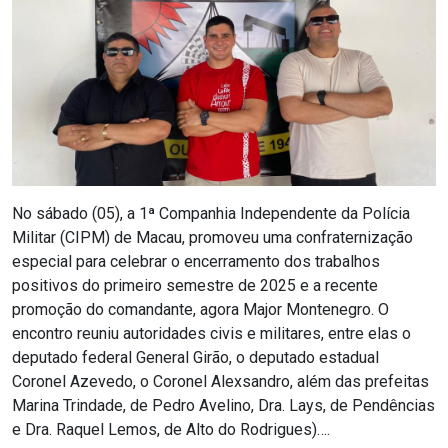
RN
ASSEMBLEIA
E
VOCÊ
ASSEMBLEIA
No sábado (05), a 1ª Companhia Independente da Polícia
Militar (CIPM) de Macau, promoveu uma confraternização
LEGISLATIVA
especial para celebrar o encerramento dos trabalhos
DO
positivos do primeiro semestre de 2025 e a recente
promoção do comandante, agora Major Montenegro. O
RN
encontro reuniu autoridades civis e militares, entre elas o
deputado federal General Girão, o deputado estadual
ASSEMBLEIA
Coronel Azevedo, o Coronel Alexsandro, além das prefeitas
Marina Trindade, de Pedro Avelino, Dra. Lays, de Pendências
RN
e Dra. Raquel Lemos, de Alto do Rodrigues)….