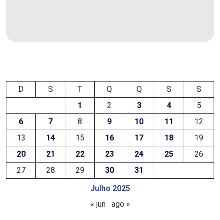
FPM
FUTEBOL
FUTSAL
D
S
T
Q
Q
S
S
FUTURO
1
2
3
4
5
GERAÇÃO
6
7
8
9
10
11
12
DE
13
14
15
16
17
18
19
EMPREGO
20
21
22
23
24
25
26
27
28
29
30
31
E
Julho 2025
RENDA
« jun
ago »
GOVERNO