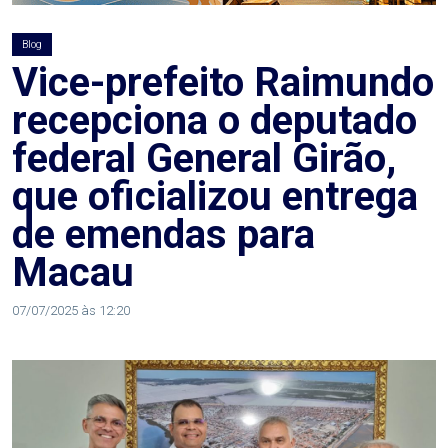
DO
RN
Blog
Vice-prefeito Raimundo
CICLISMO
recepciona o deputado
federal General Girão,
COMPETIÇÃO
que oficializou entrega
COMPROMISSO
de emendas para
CONFERÊNCIA
Macau
DE
07/07/2025 às 12:20
SAÚDE
CONQUISTA
COPA