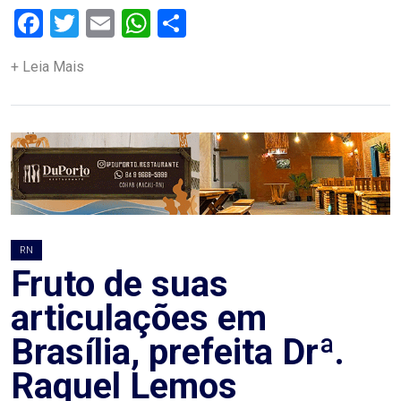
ASSISTÊNCIA
Facebook
Twitter
Email
WhatsApp
Share
MÉDICA
+ Leia Mais
BASTIDORES
Blog
BRASIL
CÂMARA
RN
DE
Fruto de suas
GUAMARÉ
articulações em
Brasília, prefeita Drª.
CÂMARA
Raquel Lemos
DE