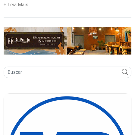
+ Leia Mais
DEMISSÕES
DESCASO
DESENVOLVIMENTO
ECONÔMICO
DESENVOLVIMENTO
RURAL
DIA
DAS
CRIANÇAS
ECONOMIA