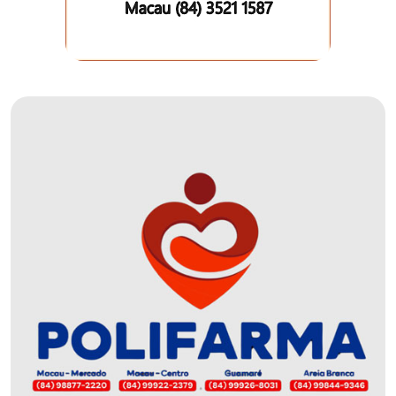
FANEX
FESTA
DAS
CRIANÇAS
FESTA
DO
SAL
2025
FINANCEIRO
FOLIA