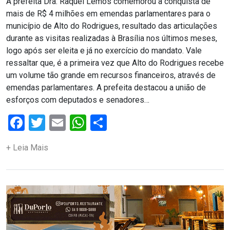
CAMPEONATO
A prefeita Dra. Raquel Lemos comemorou a conquista de
mais de R$ 4 milhões em emendas parlamentares para o
DE
município de Alto do Rodrigues, resultado das articulações
durante as visitas realizadas à Brasília nos últimos meses,
BLOCOS
logo após ser eleita e já no exercício do mandato. Vale
ressaltar que, é a primeira vez que Alto do Rodrigues recebe
CAPACITAÇÃO
um volume tão grande em recursos financeiros, através de
emendas parlamentares. A prefeita destacou a união de
CARNAUBAIS
esforços com deputados e senadores…
Facebook
Twitter
Email
WhatsApp
Share
CARNAVAL
CARNAVAL
+ Leia Mais
DE
MACAU
CARNAVAL