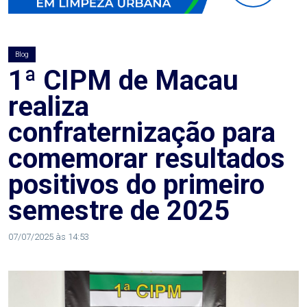
AGOSTO
LILÁS
Blog
ALEGRIA
1ª CIPM de Macau
realiza
ALRN
confraternização para
ANIVERSARIANTE
comemorar resultados
positivos do primeiro
ARTICULAÇÃO
semestre de 2025
PARLAMENTAR
07/07/2025 às 14:53
ARTIGO
ASSEMBLEIA
DO