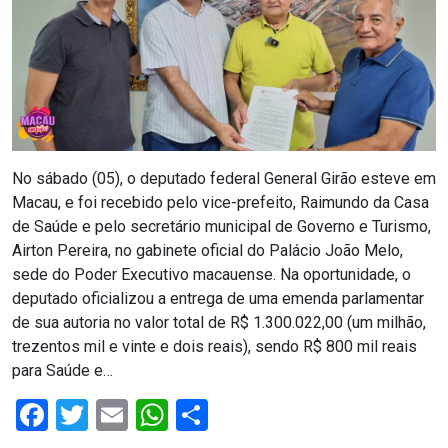
DO
MUNDO
CORO
DE
No sábado (05), o deputado federal General Girão esteve em
VIVAS!
Macau, e foi recebido pelo vice-prefeito, Raimundo da Casa
de Saúde e pelo secretário municipal de Governo e Turismo,
CORRIDA
Airton Pereira, no gabinete oficial do Palácio João Melo,
sede do Poder Executivo macauense. Na oportunidade, o
ROSA
deputado oficializou a entrega de uma emenda parlamentar
de sua autoria no valor total de R$ 1.300.022,00 (um milhão,
CULTURA
trezentos mil e vinte e dois reais), sendo R$ 800 mil reais
para Saúde e…
CURSINHO
Facebook
Twitter
Email
WhatsApp
Share
PREPARATÓRIO