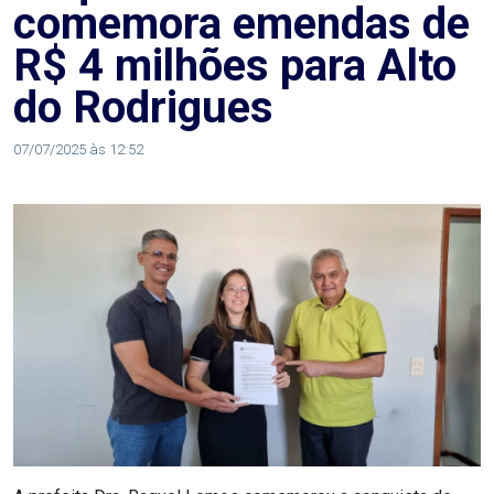
comemora emendas de
MACAU
R$ 4 milhões para Alto
CÂMARA
do Rodrigues
DE
07/07/2025 às 12:52
NATAL
CÂMARA
FEDERAL
CÂMARA
MUNICIPAL
DE
MACAU