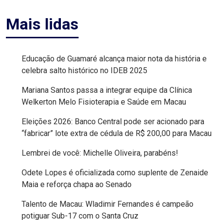
DO
Mais lidas
RN
GUAMARÉ
Educação de Guamaré alcança maior nota da história e
celebra salto histórico no IDEB 2025
HOMENAGEM
Mariana Santos passa a integrar equipe da Clínica
Welkerton Melo Fisioterapia e Saúde em Macau
IMPOSTO
Eleições 2026: Banco Central pode ser acionado para
“fabricar” lote extra de cédula de R$ 200,00 para Macau
INCLUSÃO
Lembrei de você: Michelle Oliveira, parabéns!
INDEPENDÊNCIA
Odete Lopes é oficializada como suplente de Zenaide
DO
Maia e reforça chapa ao Senado
BRASIL
Talento de Macau: Wladimir Fernandes é campeão
potiguar Sub-17 com o Santa Cruz