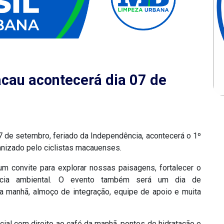
cau acontecerá dia 07 de
07 de setembro, feriado da Independência, acontecerá o 1º
nizado pelo ciclistas macauenses.
m convite para explorar nossas paisagens, fortalecer o
ência ambiental. O evento também será um dia de
da manhã, almoço de integração, equipe de apoio e muita
cial com direito ao café da manhã, pontos de hidratação e