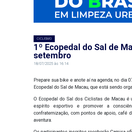
RN
ASSEMBLEIA
E
CICLISMO
1º Ecopedal do Sal de Ma
VOCÊ
setembro
ASSEMBLEIA
18/07/2025 às 16:14
LEGISLATIVA
Prepare sua bike e anote aí na agenda; no dia 
DO
Ecopedal do Sal de Macau, que está sendo orga
RN
O Ecopedal do Sal dos Ciclistas de Macau é u
espírito esportivo e promover a consci
ASSEMBLEIA
confraternização, com pontos de apoio, café 
aventura.
RN
Os participantes inscritos receberão Camisa ofi