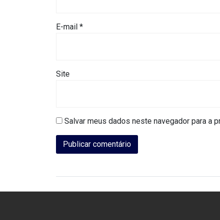
DO
E-mail
*
MUNDO
CORO
DE
Site
VIVAS!
CORRIDA
Salvar meus dados neste navegador para a p
ROSA
CULTURA
CURSINHO
PREPARATÓRIO