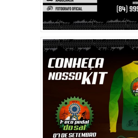
MACAU
CÂMARA
DE
NATAL
CÂMARA
FEDERAL
CÂMARA
MUNICIPAL
DE
MACAU