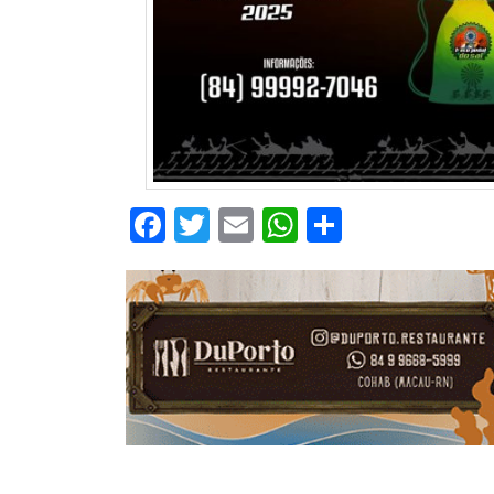
CAMPEONATO
DE
BLOCOS
CAPACITAÇÃO
CARNAUBAIS
Facebook
Twitter
Email
WhatsApp
Share
CARNAVAL
CARNAVAL
DE
MACAU
CARNAVAL