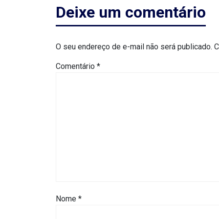
DO
Deixe um comentário
RN
CICLISMO
O seu endereço de e-mail não será publicado.
C
Comentário
*
COMPETIÇÃO
COMPROMISSO
CONFERÊNCIA
DE
SAÚDE
CONQUISTA
Nome
*
COPA