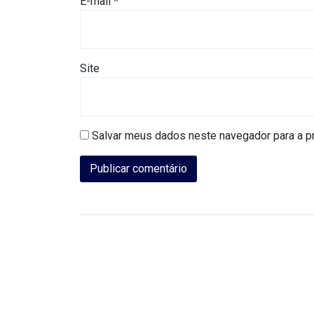
E-mail
*
CAMPEONATO
DE
BLOCOS
Site
CAPACITAÇÃO
CARNAUBAIS
Salvar meus dados neste navegador para a p
CARNAVAL
CARNAVAL
DE
MACAU
CARNAVAL