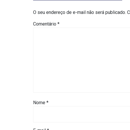
MACAU
O seu endereço de e-mail não será publicado.
C
CÂMARA
Comentário
*
DE
NATAL
CÂMARA
FEDERAL
CÂMARA
MUNICIPAL
Nome
*
DE
MACAU