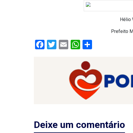
ASSISTÊNCIA
MÉDICA
Hélio
BASTIDORES
Prefeito 
Facebook
Twitter
Email
WhatsApp
Share
Blog
BRASIL
CÂMARA
DE
GUAMARÉ
CÂMARA
Deixe um comentário
DE