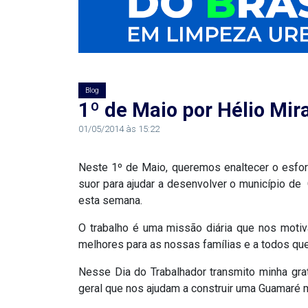
RN
ASSEMBLEIA
E
Blog
1º de Maio por Hélio Mir
VOCÊ
01/05/2014 às 15:22
ASSEMBLEIA
Neste 1º de Maio, queremos enaltecer o esfo
LEGISLATIVA
suor para ajudar a desenvolver o município d
DO
esta semana.
RN
O trabalho é uma missão diária que nos motiv
melhores para as nossas famílias e a todos qu
ASSEMBLEIA
Nesse Dia do Trabalhador transmito minha gra
RN
geral que nos ajudam a construir uma Guamaré ma