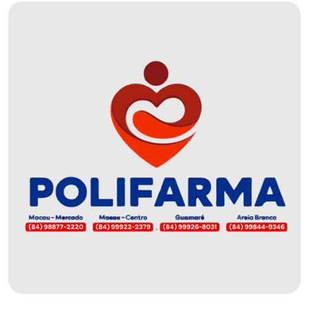
DO
MUNDO
CORO
DE
VIVAS!
CORRIDA
ROSA
CULTURA
CURSINHO
PREPARATÓRIO