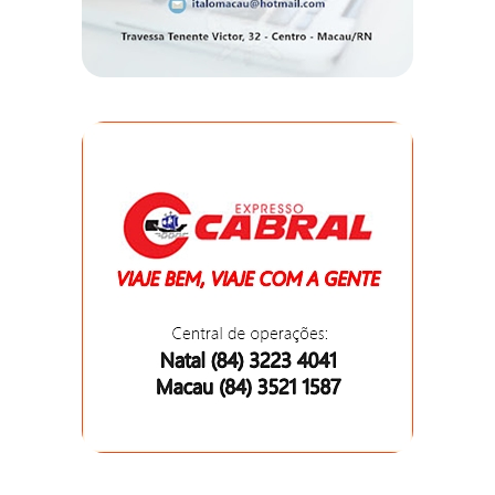
DO
RN
CICLISMO
COMPETIÇÃO
COMPROMISSO
CONFERÊNCIA
DE
SAÚDE
CONQUISTA
COPA