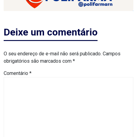
RN
ASSEMBLEIA
Deixe um comentário
E
VOCÊ
O seu endereço de e-mail não será publicado.
Campos
obrigatórios são marcados com
*
ASSEMBLEIA
Comentário
*
LEGISLATIVA
DO
RN
ASSEMBLEIA
RN