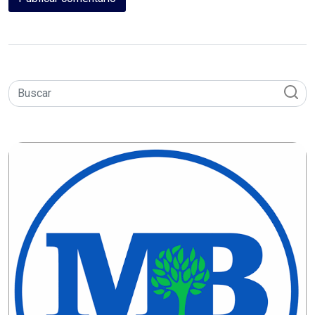
MACAU
CÂMARA
DE
NATAL
CÂMARA
FEDERAL
CÂMARA
MUNICIPAL
DE
MACAU