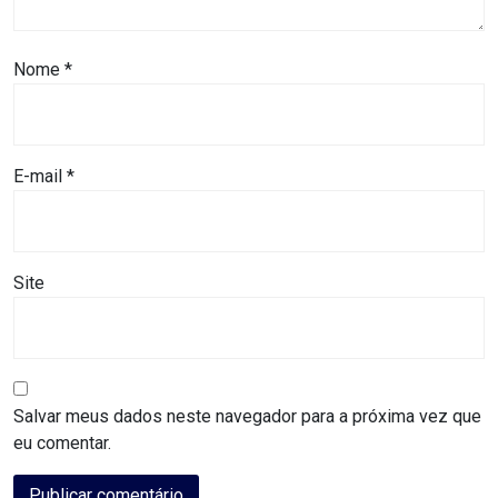
ASSISTÊNCIA
MÉDICA
Nome
*
BASTIDORES
Blog
E-mail
*
BRASIL
Site
CÂMARA
DE
GUAMARÉ
Salvar meus dados neste navegador para a próxima vez que
CÂMARA
eu comentar.
DE