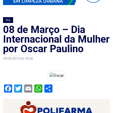
AGOSTO
LILÁS
Blog
ALEGRIA
08 de Março – Dia
Internacional da Mulher
ALRN
por Oscar Paulino
ANIVERSARIANTE
09/03/2014 às 05:36
ARTICULAÇÃO
PARLAMENTAR
Facebook
Twitter
Email
WhatsApp
Share
ARTIGO
ASSEMBLEIA
DO