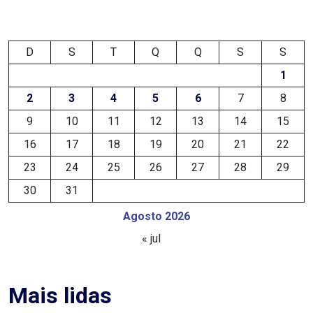
DEMISSÕES
D
S
T
Q
Q
S
S
DESCASO
1
DESENVOLVIMENTO
2
3
4
5
6
7
8
ECONÔMICO
9
10
11
12
13
14
15
16
17
18
19
20
21
22
DESENVOLVIMENTO
23
24
25
26
27
28
29
RURAL
30
31
DIA
Agosto 2026
« jul
DAS
CRIANÇAS
Mais lidas
ECONOMIA