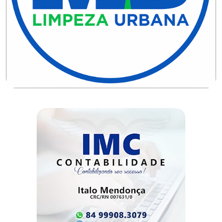
CAMPEONATO
DE
BLOCOS
CAPACITAÇÃO
CARNAUBAIS
CARNAVAL
CARNAVAL
DE
MACAU
CARNAVAL