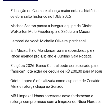
EDUCAÇÃO
Educação de Guamaré alcança maior nota da história e
celebra salto histórico no IDEB 2025
ELEIÇÃO
Mariana Santos passa a integrar equipe da Clínica
ESCOLAR
Welkerton Melo Fisioterapia e Saúde em Macau
Lembrei de você: Michelle Oliveira, parabéns!
ELEIÇÕES
Em Macau, Ítalo Mendonça reunirá apoiadores para
2026
lançar agenda pró-Bibiano e Juninho Saia Rodada
EMANCIPAÇÃO
Eleições 2026: Banco Central pode ser acionado para
“fabricar” lote extra de cédula de R$ 200,00 para Macau
DE
Odete Lopes é oficializada como suplente de Zenaide
CARNAUBAIS
Maia e reforça chapa ao Senado
EMANCIPAÇÃO
MB Limpeza Urbana apresenta novo fardamento e
reforça compromisso com a limpeza de Nísia Floresta
DE